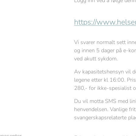
Logg inn ved å følge denn
https://www.helse
Vi svarer normalt sett inn
og innen 5 dager på e-kon
ved akutt sykdom.
Av kapasitetshensyn vil d
legene etter kl 16:00. Pris
280,- for ikke-spesialist o
Du vil motta SMS med link 
henvendelsen. Vanlige frit
svangerskapsrelaterte plag