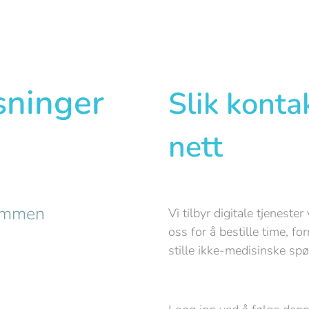
sninger
Slik konta
nett
rammen
Vi tilbyr digitale tjenest
oss for å bestille time, fo
stille ikke-medisinske spø