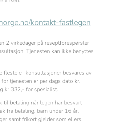
e linken:
norge.no/kontakt-fastlegen
en 2 virkedager på reseptforespørsler
sultasjon. Tjenesten kan ikke benyttes
e fleste e -konsultasjoner besvares av
 for tjenesten er per dags dato kr.
g kr 332,- for spesialist.
til betaling når legen har besvart
ak fra betaling, barn under 16 år,
er samt frikort gjelder som ellers.