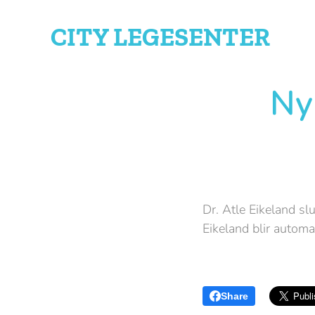
CITY
LEGESENTER
Ny
Dr. Atle Eikeland sl
Eikeland blir automat
Share