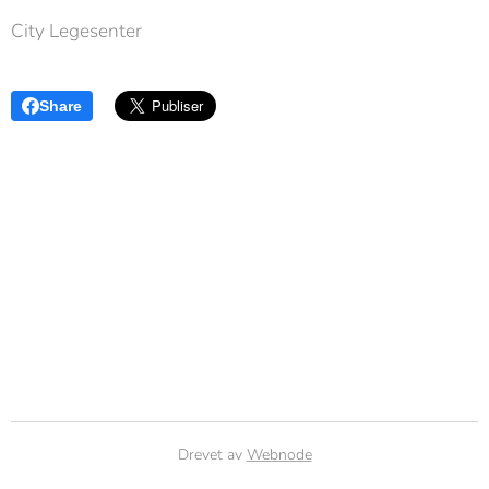
City Legesenter
Share
Drevet av
Webnode